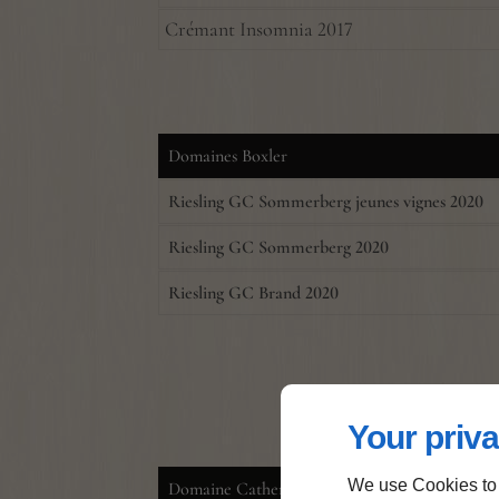
Crémant Insomnia 2017
Domaines Boxler
Riesling GC Sommerberg jeunes vignes 2020
Riesling GC Sommerberg 2020
Riesling GC Brand 2020
Your priva
We use Cookies to
Domaine Catherine Riss (Bio)