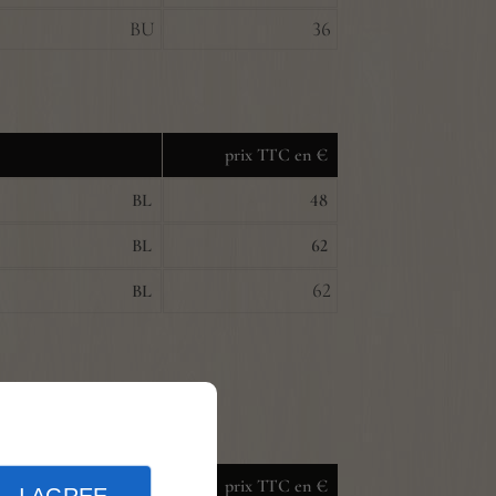
BU
36
prix TTC en €
BL
48
BL
62
62
BL
prix TTC en €