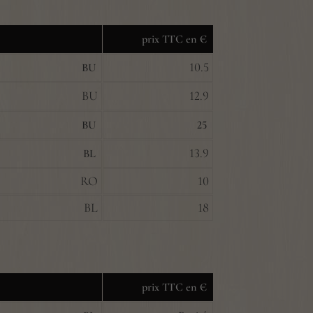
prix TTC en €
10.5
BU
BU
12.9
BU
25
13.9
BL
RO
10
BL
18
prix TTC en €