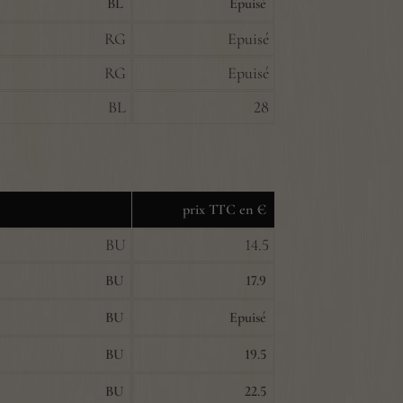
BL
Epuisé
RG
Epuisé
RG
Epuisé
BL
28
prix TTC en €
BU
14.5
BU
17.9
BU
Epuisé
BU
19.5
BU
22.5