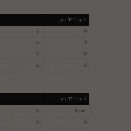
prix TTC en €
BL
28
BL
48
BL
58
BL
40
prix TTC en €
BL
Epuisé
BL
28