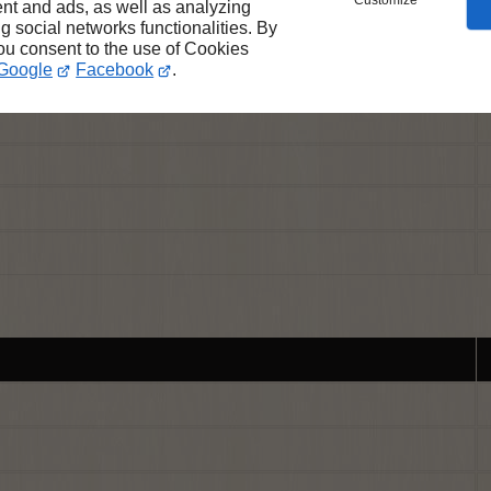
Customize
nt and ads, as well as analyzing
ng social networks functionalities. By
you consent to the use of Cookies
Google
Facebook
.