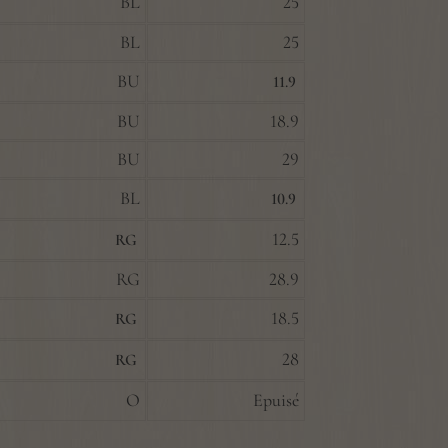
BL
25
BL
25
BU
11.9
BU
18.9
BU
29
BL
10.9
12.5
RG
RG
28.9
18.5
RG
28
RG
O
Epuisé