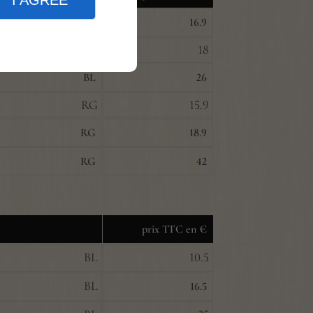
I AGREE
BL
16.9
BL
18
BL
26
RG
15.9
RG
18.9
RG
42
prix TTC en €
BL
10.5
BL
16.5