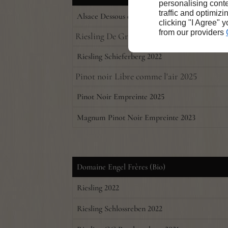
personalising conte
traffic and optimizi
Alsace Dessous de table 2024
clicking "I Agree" 
from our providers
Riesling De Grés ou de Force 2025
Riesling Schieferberg 2022
Pinot noir Libre comme l'air 2025
Pinot Noir Empreinte 2025
Magnum Pinot Noir Empreinte 2023
Domaine Engel Frères (Bio)
Riesling 2022
Riesling Schlossreben 2022